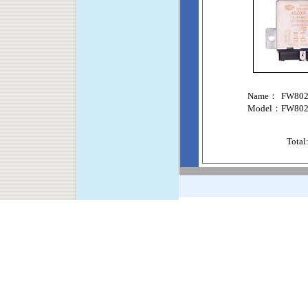
Name：
FW80
Model：
FW80
Total