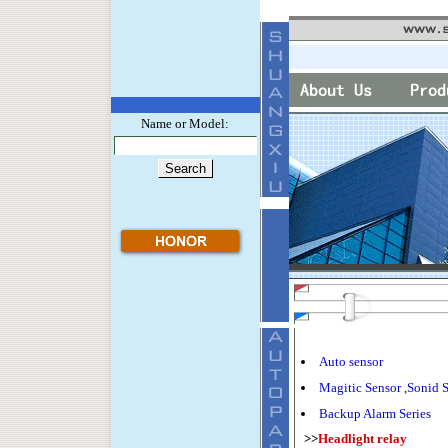
Name or Model:
Auto sensor
Magitic Sensor ,Sonid 
Backup Alarm Series
>>
Headlight relay