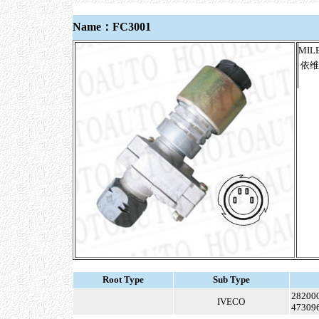
Name：FC3001
MIL
依维
Root Type
Sub Type
28200
IVECO
47309